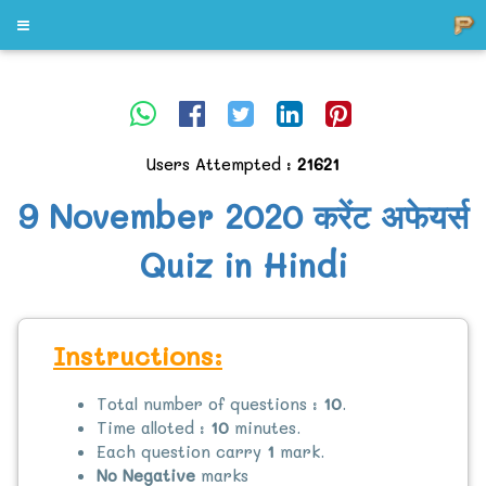
Users Attempted :
21621
9 November 2020 करेंट अफेयर्स
Quiz in Hindi
Instructions:
Total number of questions :
10
.
Time alloted :
10
minutes.
Each question carry
1
mark.
No Negative
marks