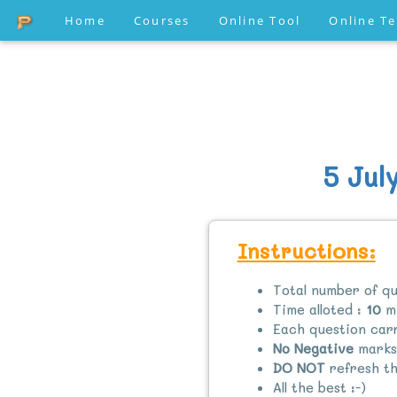
Home
Courses
Online Tool
Online T
5 Jul
Instructions:
Total number of qu
Time alloted :
10
mi
Each question ca
No Negative
marks
DO NOT
refresh th
All the best :-)