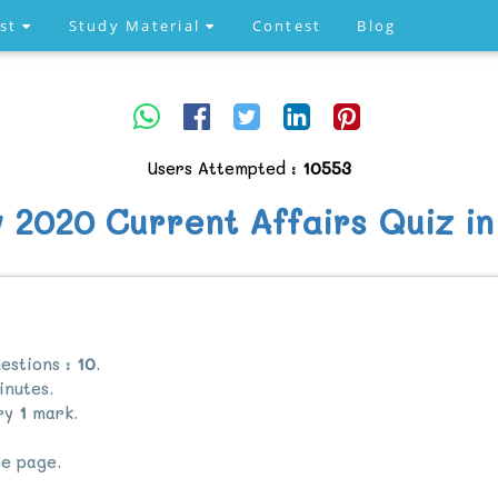
est
Study Material
Contest
Blog
Users Attempted :
10553
y 2020 Current Affairs Quiz in
estions :
10
.
nutes.
rry
1
mark.
e page.