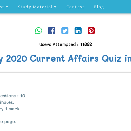
est
Study Material
Contest
Blog
Users Attempted :
11332
y 2020 Current Affairs Quiz i
estions :
10
.
nutes.
rry
1
mark.
e page.