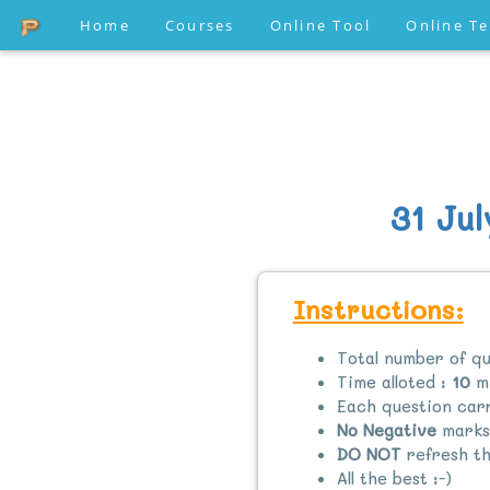
Home
Courses
Online Tool
Online T
31 Jul
Instructions:
Total number of qu
Time alloted :
10
mi
Each question ca
No Negative
marks
DO NOT
refresh th
All the best :-)