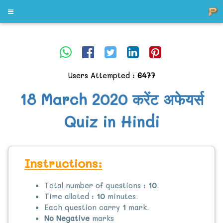
Users Attempted :
6477
18 March 2020 करेंट अफेयर्स
Quiz in Hindi
Instructions:
Total number of questions :
10
.
Time alloted :
10
minutes.
Each question carry
1
mark.
No Negative
marks