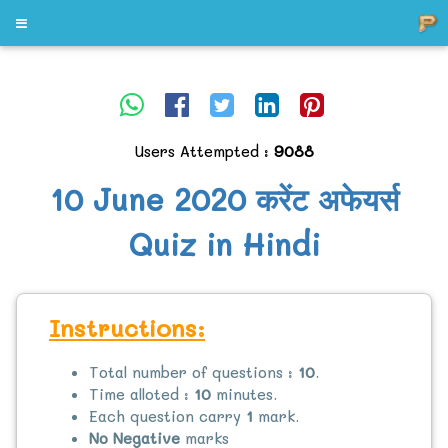
Users Attempted :
9088
10 June 2020 करेंट अफेयर्स
Quiz in Hindi
Instructions:
Total number of questions :
10
.
Time alloted :
10
minutes.
Each question carry
1
mark.
No Negative
marks